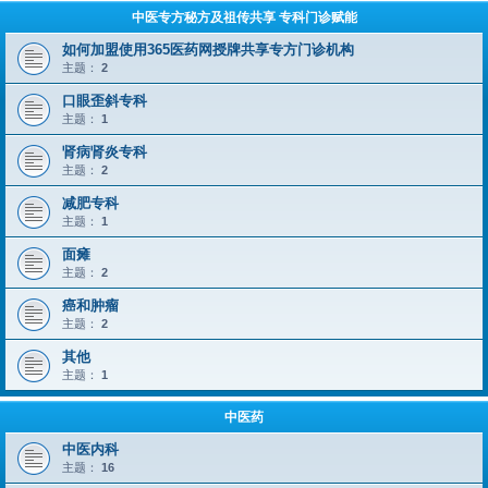
中医专方秘方及祖传共享 专科门诊赋能
如何加盟使用365医药网授牌共享专方门诊机构
主题：
2
口眼歪斜专科
主题：
1
肾病肾炎专科
主题：
2
减肥专科
主题：
1
面瘫
主题：
2
癌和肿瘤
主题：
2
其他
主题：
1
中医药
中医内科
主题：
16