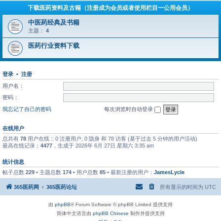
下载医药资料及古籍（注册成为会员或者使用栏目一公用会员）
中医药经典及书籍
主题：
4
医药行业资料下载
登录
•
注册
用户名：
密码：
我忘记了自己的密码
每次浏览时自动登录
在线用户
总共有
78
用户在线 :: 0 注册用户, 0 隐身 和 78 访客 (基于过去 5 分钟的用户活动)
最高在线记录：
4477
，生成于 2026年 6月 27日 星期六 3:35 am
统计信息
帖子总数
229
• 主题总数
174
• 用户总数
85
• 最新注册的用户：
JamesLycle
365医药网
365医药论坛
所有显示的时间为
UTC
由
phpBB
® Forum Software © phpBB Limited 提供支持
简体中文语言由
phpBB Chinese
制作并提供支持