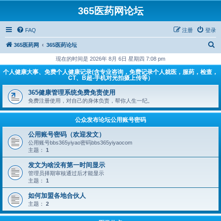
365医药网论坛
FAQ
注册
登录
搜
365医药网
365医药论坛
索
现在的时间是 2026年 8月 6日 星期四 7:08 pm
个人健康大事、免费个人健康记录(含专业咨询，免费记录个人就医，服药，检查，
CT、B超-手机对光拍摄上传等）
365健康管理系统免费免责使用
免费注册使用，对自己的身体负责，帮你人生一纪。
公众发布论坛公用账号密码
公用账号密码（欢迎发文）
公用账号bbs365yiyao密码bbs365yiyaocom
主题：
1
发文为啥没有第一时间显示
管理员择期审核通过后才能显示
主题：
1
如何加盟各地合伙人
主题：
2